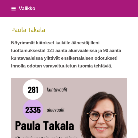
Siirry
Valikko
sivun
sisältöön
Paula Takala
Nöyrimmät kiitokset kaikille äänestäjilleni
luottamuksesta! 121 ääntä aluevaaleissa ja 90 ääntä
kuntavaaleissa ylittivät ensikertalaisen odotukset!
Innolla odotan varavaltuutetun tuomia tehtäviä.