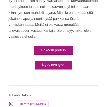
Työni kautta olen nähnyt varhaisen tuen korvaamattoman
merkityksen tasapainoisen kasvun ja yhteiskuntaan
kiinnittymisen mahdollistajana. Minulle on tärkeää, että
jokainen lapsi ja nuori löytää paikkansa tässä
yhteiskunnassa. Meillä ei ole varaa menettää
tulevaisuuden vastuunkantajia. Se on syy, miksi olen
vaaleissa ehdolla.
LinkedIn profiilini
Nykyinen työni
©
Paula Takala
Tehty Yhdistysavaimella